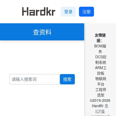
登录
注册
查资料
友情链
接：
BOM服
务
DCS控
制系统
ARM工
控板
物联网
搜索
平台
工程师
选型
©2019-2026
HardKr
粤
ICP备