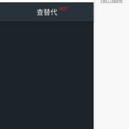
19077568号
HOT
查替代