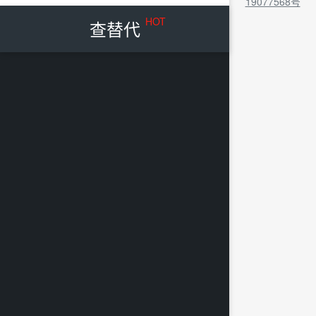
19077568号
HOT
查替代