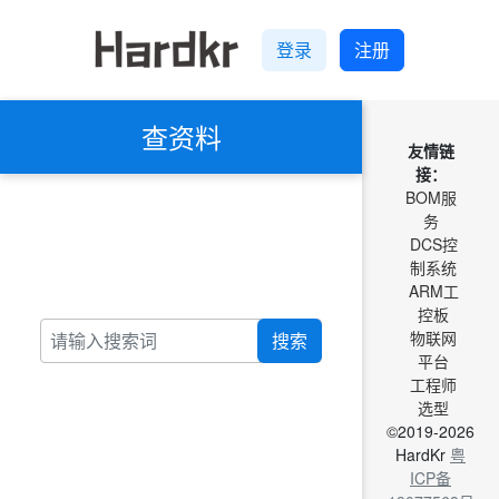
登录
注册
查资料
友情链
接：
BOM服
务
DCS控
制系统
ARM工
控板
物联网
搜索
平台
工程师
选型
©2019-2026
HardKr
粤
ICP备