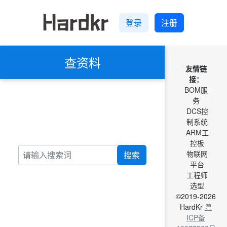
登录
注册
查资料
友情链
接：
BOM服
务
DCS控
制系统
ARM工
控板
物联网
搜索
平台
工程师
选型
©2019-2026
HardKr
粤
ICP备