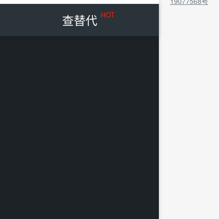
19077568号
HOT
查替代