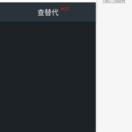
19077568号
HOT
查替代