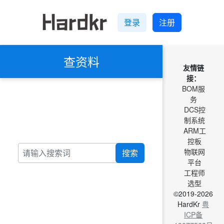
登录
注册
查资料
友情链
接：
BOM服
务
DCS控
制系统
ARM工
控板
物联网
搜索
平台
工程师
选型
©2019-2026
HardKr
粤
ICP备