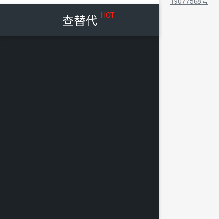
19077568号
HOT
查替代