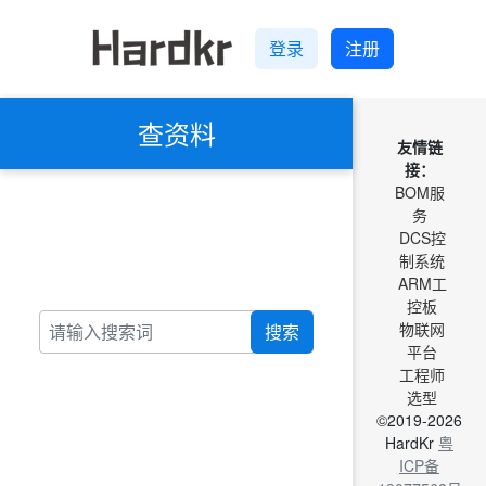
登录
注册
查资料
友情链
接：
BOM服
务
DCS控
制系统
ARM工
控板
物联网
搜索
平台
工程师
选型
©2019-2026
HardKr
粤
ICP备