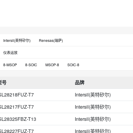
Intersil(英特矽尔)
Renesas(瑞萨)
仪表运放
8-MSOP
8-SOIC
MSOP-8
SOIC-8
型号
品牌
SL28218FUZ-T7
Intersil(英特矽尔)
SL28217FUZ-T7
Intersil(英特矽尔)
SL28325FBZ-T13
Intersil(英特矽尔)
SL28227FUZ-T7
Intersil(英特矽尔)