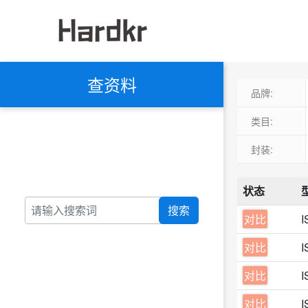
查资料
品牌:
类目:
封装:
状态
搜索
对比
I
对比
I
对比
I
对比
I