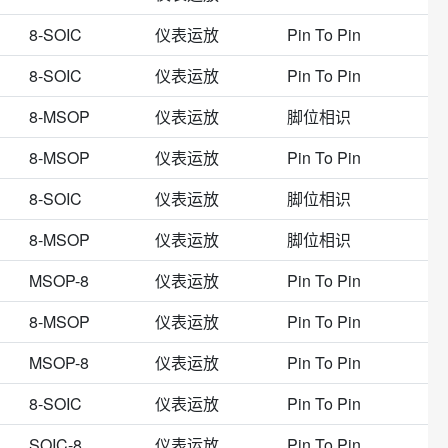
8-SOIC
仪表运放
Pin To Pin
8-SOIC
仪表运放
Pin To Pin
8-MSOP
仪表运放
脚位相识
8-MSOP
仪表运放
Pin To Pin
8-SOIC
仪表运放
脚位相识
8-MSOP
仪表运放
脚位相识
MSOP-8
仪表运放
Pin To Pin
8-MSOP
仪表运放
Pin To Pin
MSOP-8
仪表运放
Pin To Pin
8-SOIC
仪表运放
Pin To Pin
SOIC-8
仪表运放
Pin To Pin