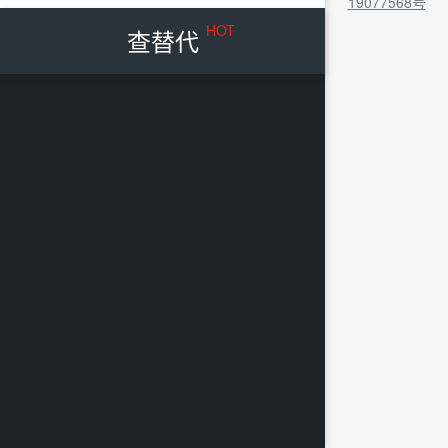
19077568号
HOT
查替代