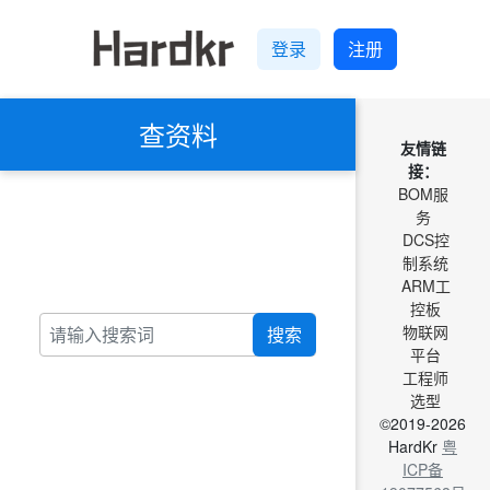
登录
注册
查资料
友情链
接：
BOM服
务
DCS控
制系统
ARM工
控板
物联网
搜索
平台
工程师
选型
©2019-2026
HardKr
粤
ICP备