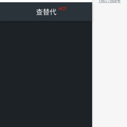
19077568号
HOT
查替代