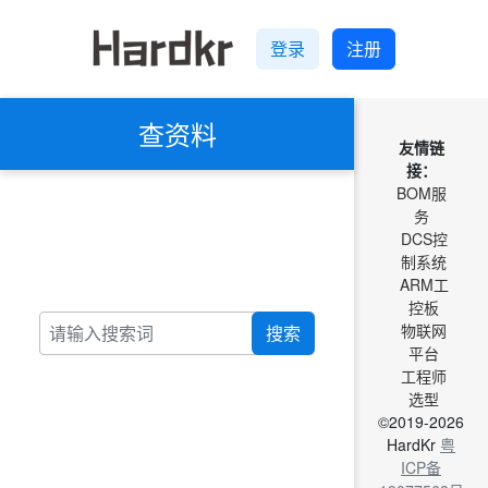
登录
注册
查资料
友情链
接：
BOM服
务
DCS控
制系统
ARM工
控板
物联网
搜索
平台
工程师
选型
©2019-2026
HardKr
粤
ICP备