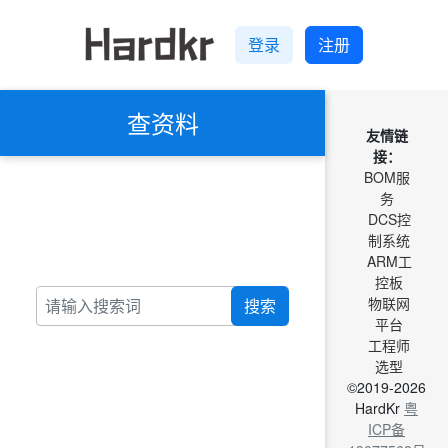
登录
注册
查资料
友情链
接：
BOM服
务
DCS控
制系统
ARM工
控板
物联网
搜索
平台
工程师
选型
©2019-2026
HardKr
粤
ICP备