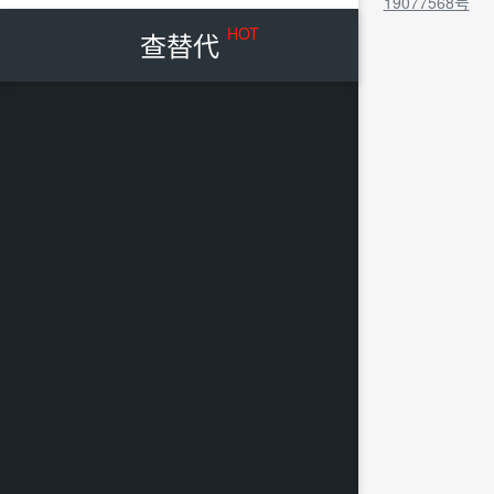
19077568号
HOT
查替代