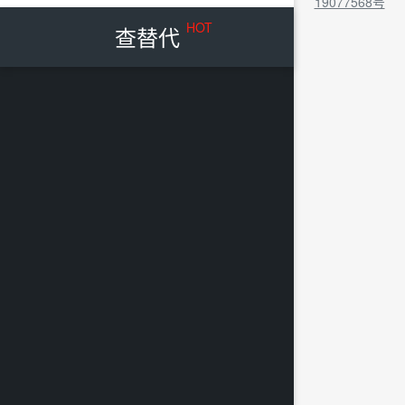
19077568号
HOT
查替代