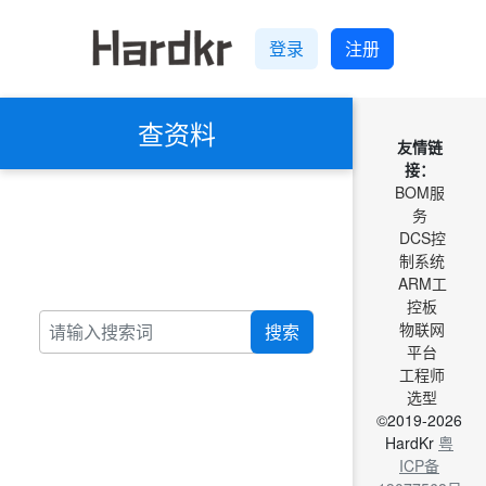
登录
注册
查资料
友情链
接：
BOM服
务
DCS控
制系统
ARM工
控板
物联网
搜索
平台
工程师
选型
©2019-2026
HardKr
粤
ICP备