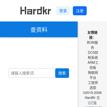
登录
注册
查资料
友情链
接：
BOM服
务
DCS控
制系统
ARM工
控板
物联网
搜索
平台
工程师
选型
©2019-2026
HardKr
粤
ICP备