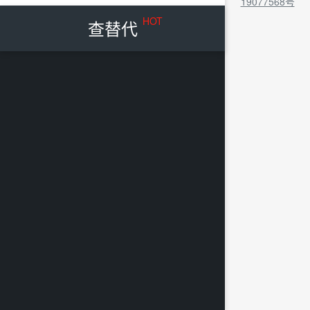
19077568号
HOT
查替代