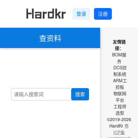
登录
注册
查资料
友情链
接：
BOM服
务
DCS控
制系统
ARM工
控板
物联网
搜索
平台
工程师
选型
©2019-2026
HardKr
粤
ICP备