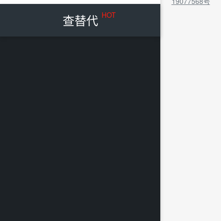
19077568号
HOT
查替代