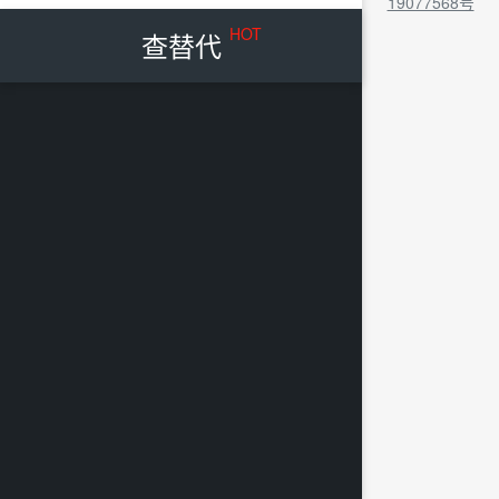
19077568号
HOT
查替代