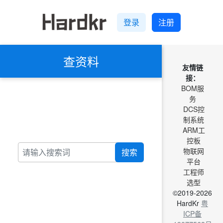
登录
注册
查资料
友情链
接：
BOM服
务
DCS控
制系统
ARM工
控板
物联网
搜索
平台
工程师
选型
©2019-2026
HardKr
粤
ICP备