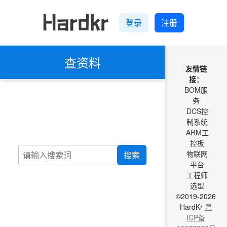
登录
注册
查资料
友情链
接：
BOM服
务
DCS控
制系统
ARM工
控板
物联网
搜索
平台
工程师
选型
©2019-2026
HardKr
粤
ICP备