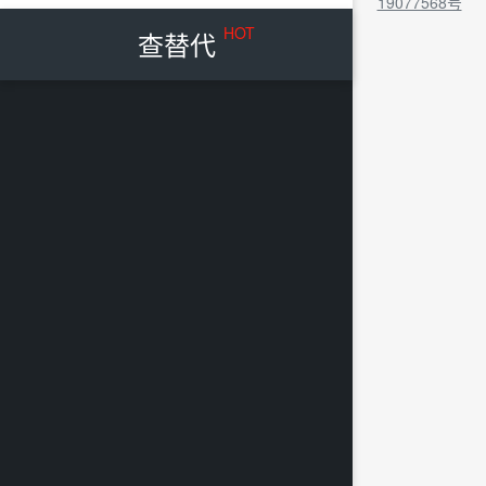
19077568号
HOT
查替代