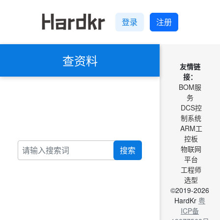
登录
注册
查资料
友情链
接：
BOM服
务
DCS控
制系统
ARM工
控板
物联网
搜索
平台
工程师
选型
©2019-2026
HardKr
粤
ICP备