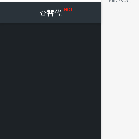
19077568号
HOT
查替代