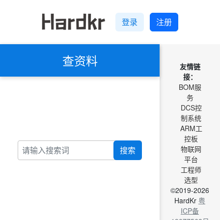
登录
注册
查资料
友情链
接：
BOM服
务
DCS控
制系统
ARM工
控板
物联网
搜索
平台
工程师
选型
©2019-2026
HardKr
粤
ICP备