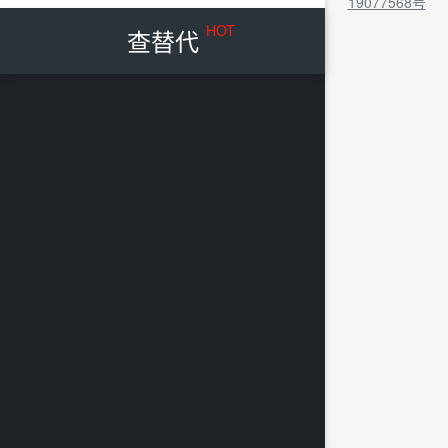
19077568号
HOT
查替代