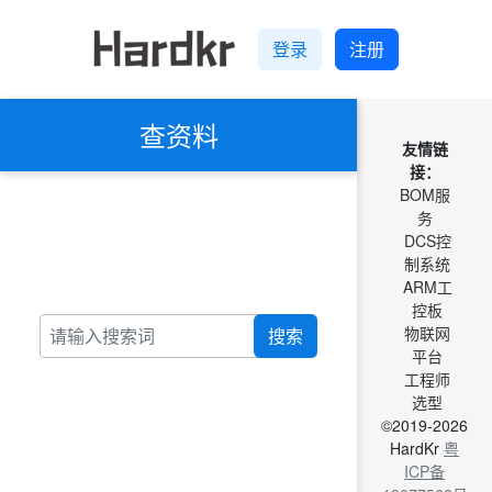
登录
注册
查资料
友情链
接：
BOM服
务
DCS控
制系统
ARM工
控板
物联网
搜索
平台
工程师
选型
©2019-2026
HardKr
粤
ICP备