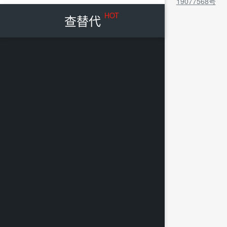
19077568号
HOT
查替代