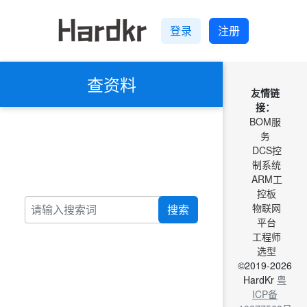
登录
注册
查资料
友情链
接：
BOM服
务
DCS控
制系统
ARM工
控板
物联网
搜索
平台
工程师
选型
©2019-2026
HardKr
粤
ICP备