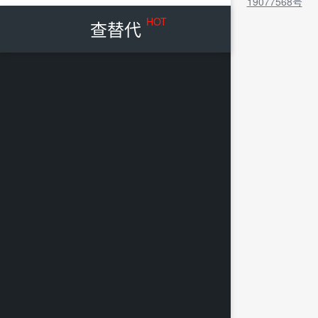
19077568号
HOT
查替代