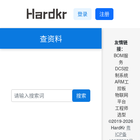
登录
注册
查资料
友情链
接：
BOM服
务
DCS控
制系统
ARM工
控板
物联网
搜索
平台
工程师
选型
©2019-2026
HardKr
粤
ICP备