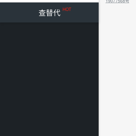
19077568号
HOT
查替代