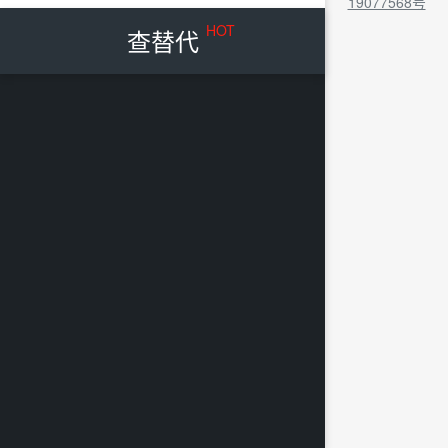
19077568号
HOT
查替代