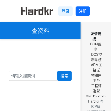
登录
注册
查资料
友情链
接：
BOM服
务
DCS控
制系统
ARM工
控板
物联网
搜索
平台
工程师
选型
©2019-2026
HardKr
粤
ICP备