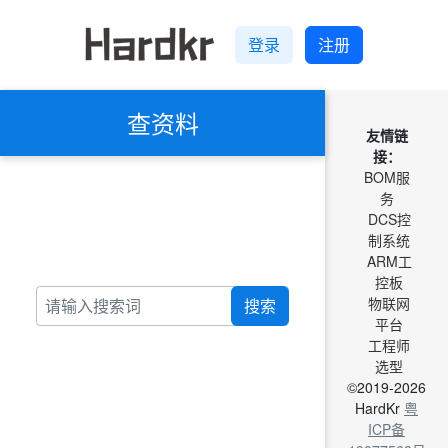
登录
注册
查资料
友情链
接：
BOM服
务
DCS控
制系统
ARM工
控板
物联网
搜索
平台
工程师
选型
©2019-2026
HardKr
粤
ICP备