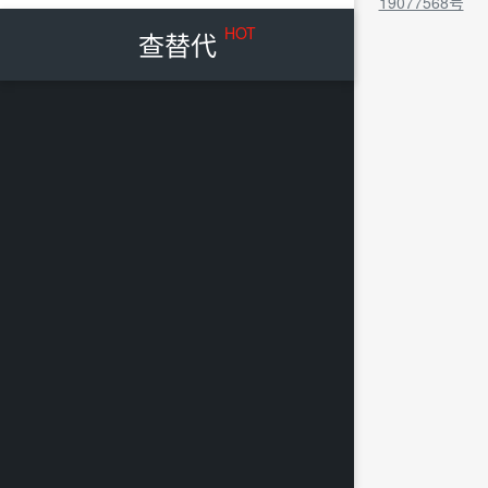
19077568号
HOT
查替代