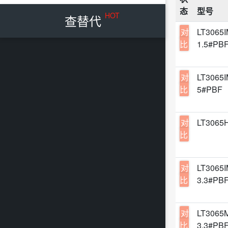
接口
态
型号
暂无
Diod
HOT
查替代
仪表
12-
对
LT3065
pSem
开发
比
1.5#PB
TQFN
特殊
VSON
功率
对
LT3065
12-M
比
5#PBF
电流
12-
RF
TDFN
对
LT3065
传感
12-
比
12-
SMT-
对
LT3065
比
3.3#PB
SMT-
TDFN
对
LT3065
12-
比
3.3#PB