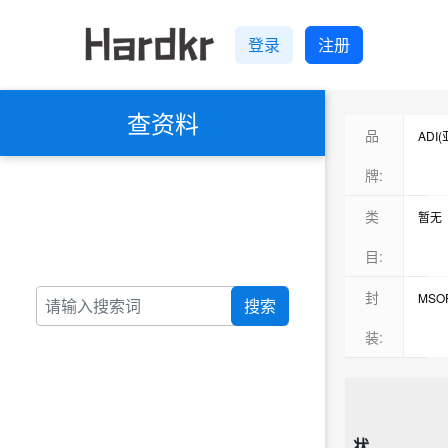
登录
注册
查资料
品
ADI
Max
牌:
ST(
类
暂无
TI(
电池
目:
Inte
RF
封
MSO
搜索
ON(
数模
12-
装:
Micr
DC-
DFN-
Mini-
电源
12-
LEM
RF
Powe
AOS
状