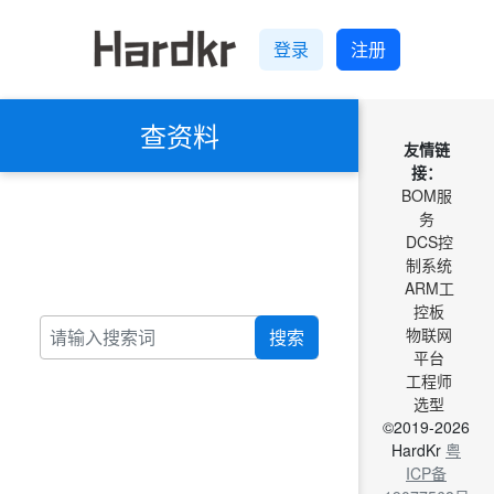
登录
注册
查资料
友情链
接：
BOM服
务
DCS控
制系统
ARM工
控板
物联网
搜索
平台
工程师
选型
©2019-2026
HardKr
粤
ICP备