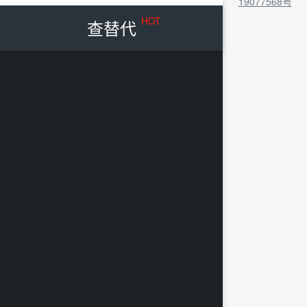
19077568号
HOT
查替代