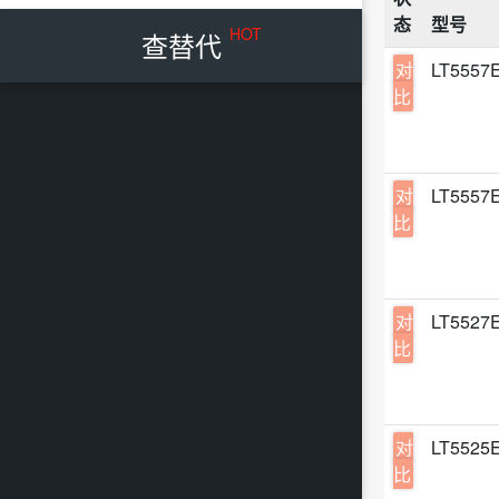
其他
态
型号
16-
HOT
查替代
信号
TQFN
对
LT5557
低噪
比
VFQF
RFF
WQF
时钟
TQFN
对
LT5557
计数
16-
比
16-
16-
对
LT5527
16-
比
LCC-
SMD
SMT-
对
LT5525
比
STM-