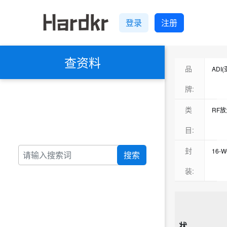
登录
注册
查资料
品
ADI
Max
牌:
Rene
类
RF
Inte
驱动
目:
QOR
射频
封
16-
搜索
Micr
TV
QFN-
装:
MAC
加速
16-
TI(
RF
16-
信号
暂无
状