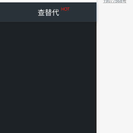
19077568号
HOT
查替代