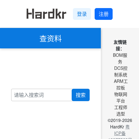
登录
注册
查资料
友情链
接：
BOM服
务
DCS控
制系统
ARM工
控板
物联网
搜索
平台
工程师
选型
©2019-2026
HardKr
粤
ICP备