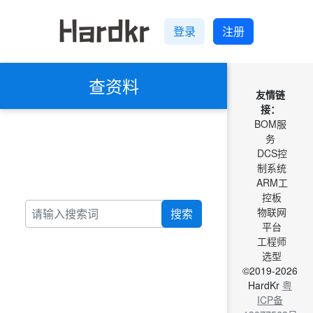
登录
注册
查资料
友情链
接：
BOM服
务
DCS控
制系统
ARM工
控板
物联网
搜索
平台
工程师
选型
©2019-2026
HardKr
粤
ICP备