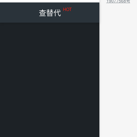
19077568号
HOT
查替代