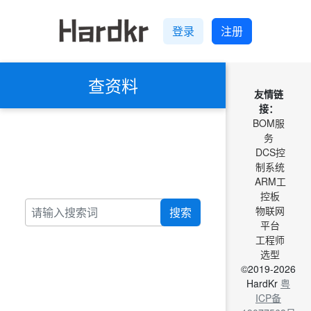
登录
注册
查资料
友情链
接：
BOM服
务
DCS控
制系统
ARM工
控板
物联网
搜索
平台
工程师
选型
©2019-2026
HardKr
粤
ICP备