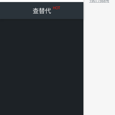
19077568号
HOT
查替代