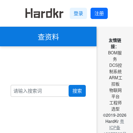
登录
注册
查资料
友情链
接：
BOM服
务
DCS控
制系统
ARM工
控板
物联网
搜索
平台
工程师
选型
©2019-2026
HardKr
粤
ICP备