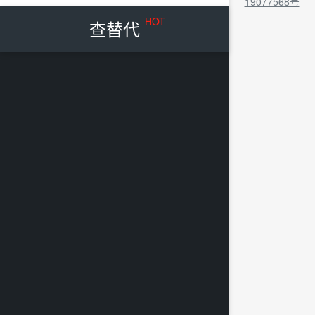
19077568号
HOT
查替代