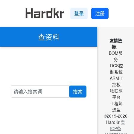
登录
注册
查资料
友情链
接：
BOM服
务
DCS控
制系统
ARM工
控板
物联网
搜索
平台
工程师
选型
©2019-2026
HardKr
粤
ICP备