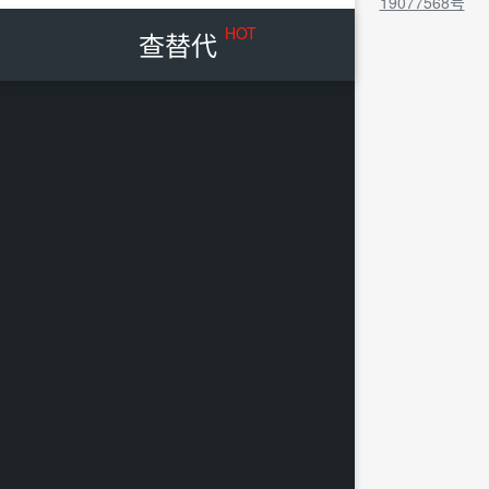
19077568号
HOT
查替代