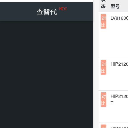
态
型号
TDSO
HOT
查替代
UDFN
对
LV8163
比
UDFN
对
HIP212
比
对
HIP212
比
T