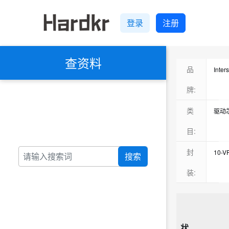
登录
注册
查资料
品
Inte
Rene
牌:
Infi
类
驱动
Diod
信号
目:
ON(
暂无
封
10-
搜索
达林
DFN-
装:
全桥
10-
10-
10-
状