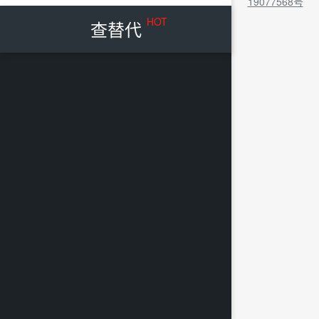
19077568号
HOT
查替代