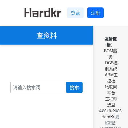
登录
注册
查资料
友情链
接：
BOM服
务
DCS控
制系统
ARM工
控板
物联网
搜索
平台
工程师
选型
©2019-2026
HardKr
粤
ICP备