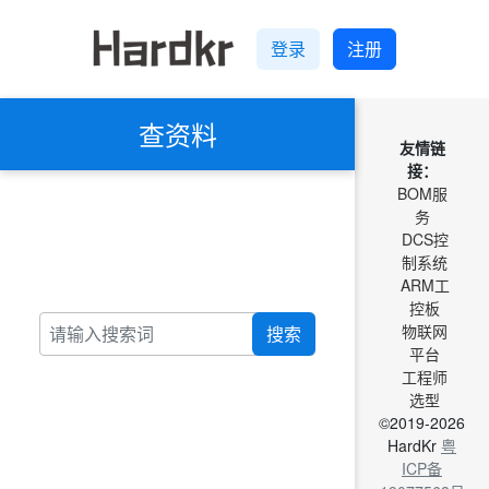
登录
注册
查资料
友情链
接：
BOM服
务
DCS控
制系统
ARM工
控板
物联网
搜索
平台
工程师
选型
©2019-2026
HardKr
粤
ICP备