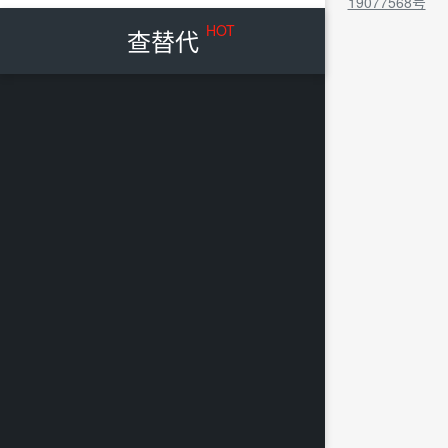
19077568号
HOT
查替代