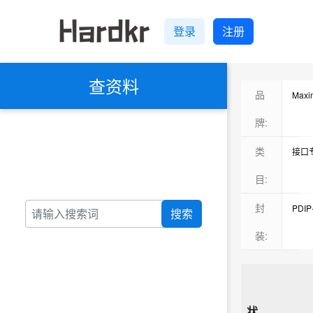
登录
注册
查资料
品
Max
牌:
类
接口
目:
封
PDIP
搜索
28-P
装:
暂无
状