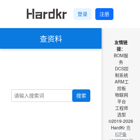
登录
注册
查资料
友情链
接：
BOM服
务
DCS控
制系统
ARM工
控板
物联网
搜索
平台
工程师
选型
©2019-2026
HardKr
粤
ICP备