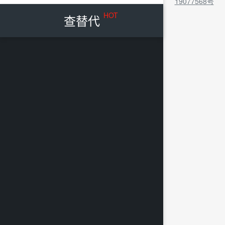
19077568号
HOT
查替代