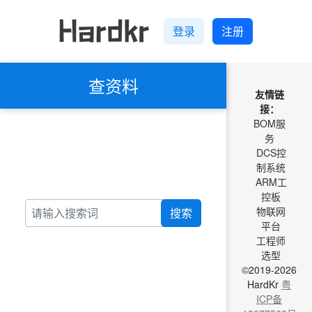
登录
注册
查资料
友情链
接：
BOM服
务
DCS控
制系统
ARM工
控板
物联网
搜索
平台
工程师
选型
©2019-2026
HardKr
粤
ICP备