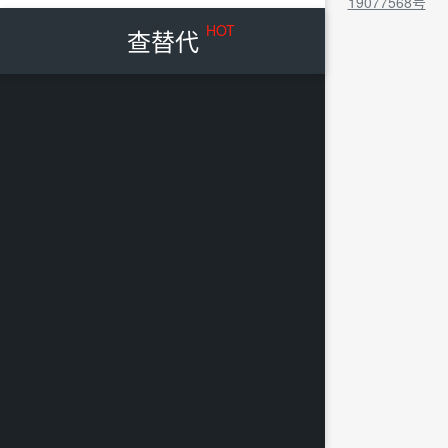
19077568号
HOT
查替代