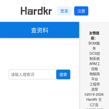
登录
注册
查资料
友情链
接：
BOM服
务
DCS控
制系统
ARM工
控板
物联网
搜索
平台
工程师
选型
©2019-2026
HardKr
粤
ICP备