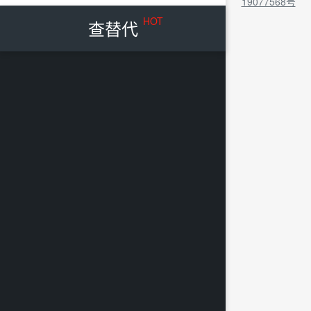
19077568号
HOT
查替代