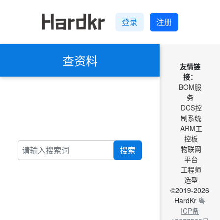
登录
注册
查资料
友情链
接：
BOM服
务
DCS控
制系统
ARM工
控板
物联网
搜索
平台
工程师
选型
©2019-2026
HardKr
粤
ICP备