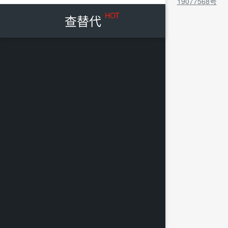
19077568号
HOT
查替代