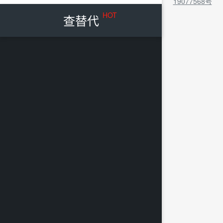
19077568号
HOT
查替代