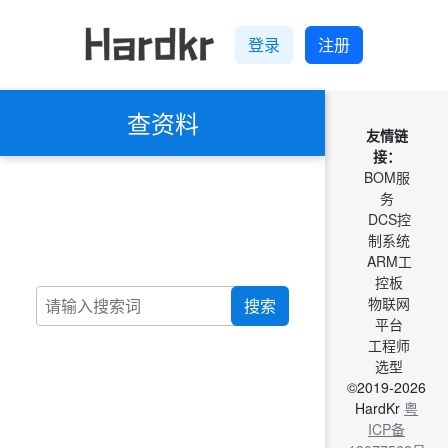
登录
注册
查资料
友情链
接：
BOM服
务
DCS控
制系统
ARM工
控板
物联网
搜索
平台
工程师
选型
©2019-2026
HardKr
粤
ICP备