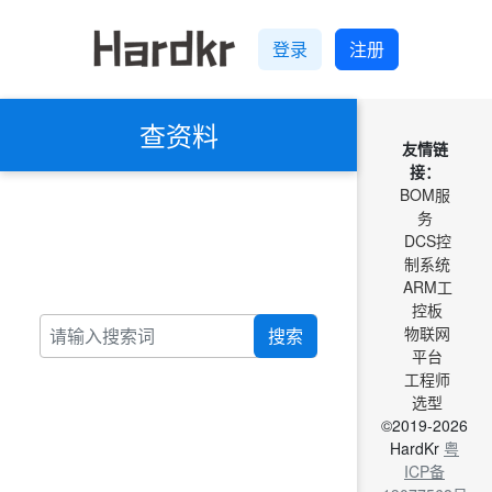
登录
注册
查资料
友情链
接：
BOM服
务
DCS控
制系统
ARM工
控板
物联网
搜索
平台
工程师
选型
©2019-2026
HardKr
粤
ICP备