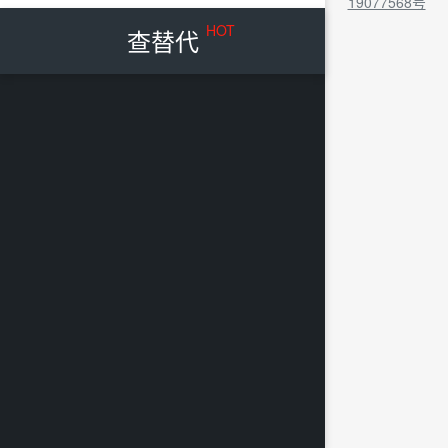
19077568号
HOT
查替代