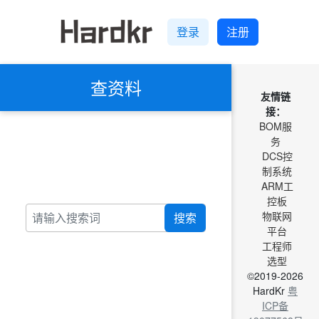
登录
注册
查资料
友情链
接：
BOM服
务
DCS控
制系统
ARM工
控板
物联网
搜索
平台
工程师
选型
©2019-2026
HardKr
粤
ICP备