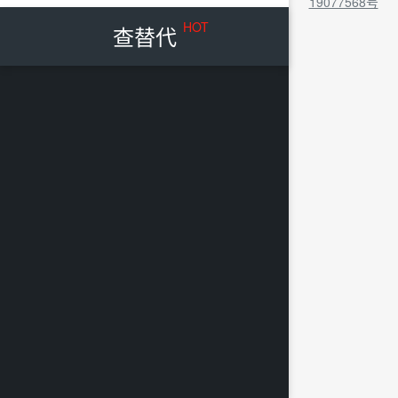
19077568号
HOT
查替代