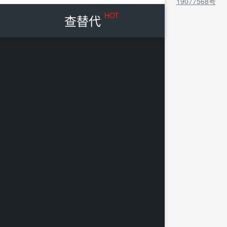
19077568号
HOT
查替代