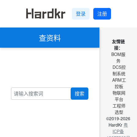
登录
注册
查资料
友情链
接：
BOM服
务
DCS控
制系统
ARM工
控板
物联网
搜索
平台
工程师
选型
©2019-2026
HardKr
粤
ICP备