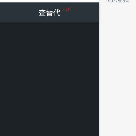
19077568号
HOT
查替代