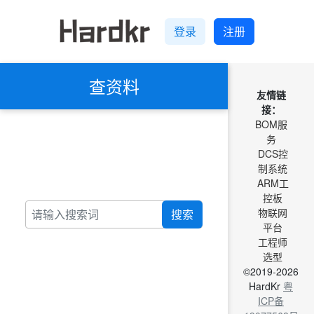
登录
注册
查资料
友情链
接：
BOM服
务
DCS控
制系统
ARM工
控板
物联网
搜索
平台
工程师
选型
©2019-2026
HardKr
粤
ICP备