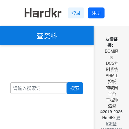
登录
注册
查资料
友情链
接：
BOM服
务
DCS控
制系统
ARM工
控板
物联网
搜索
平台
工程师
选型
©2019-2026
HardKr
粤
ICP备