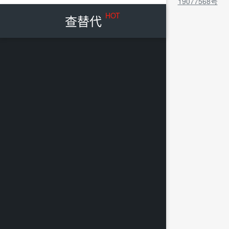
19077568号
HOT
查替代