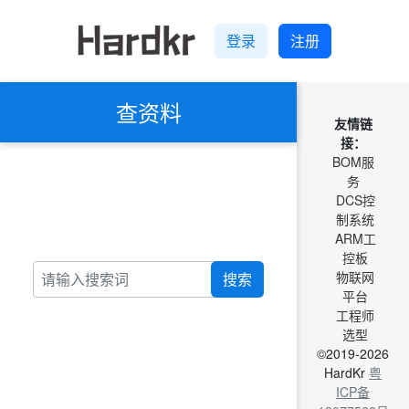
登录
注册
查资料
友情链
接：
BOM服
务
DCS控
制系统
ARM工
控板
物联网
搜索
平台
工程师
选型
©2019-2026
HardKr
粤
ICP备