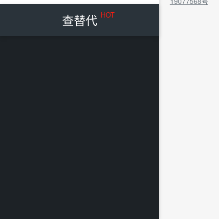
19077568号
HOT
查替代