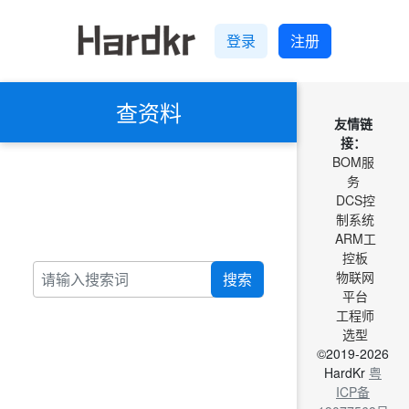
登录
注册
查资料
友情链
接：
BOM服
务
DCS控
制系统
ARM工
控板
物联网
搜索
平台
工程师
选型
©2019-2026
HardKr
粤
ICP备