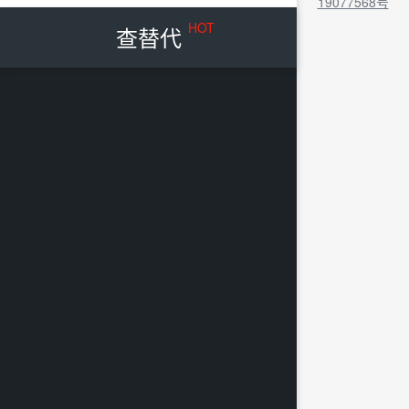
19077568号
HOT
查替代