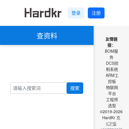
登录
注册
查资料
友情链
接：
BOM服
务
DCS控
制系统
ARM工
控板
物联网
搜索
平台
工程师
选型
©2019-2026
HardKr
粤
ICP备