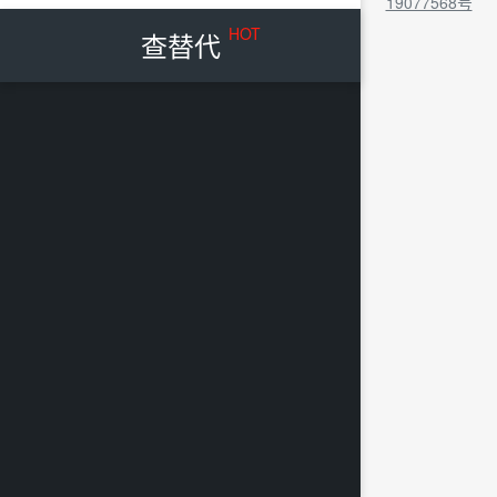
19077568号
HOT
查替代