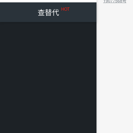
19077568号
HOT
查替代