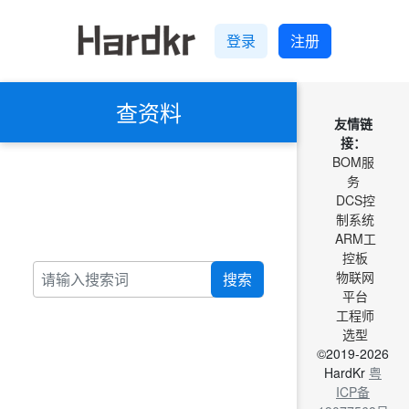
登录
注册
查资料
友情链
接：
BOM服
务
DCS控
制系统
ARM工
控板
物联网
搜索
平台
工程师
选型
©2019-2026
HardKr
粤
ICP备