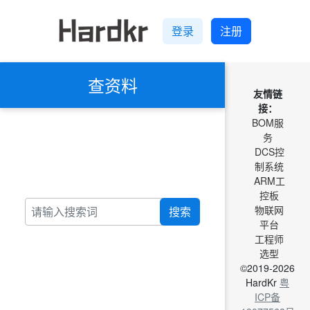
登录
注册
查资料
友情链
接：
BOM服
务
DCS控
制系统
ARM工
控板
物联网
搜索
平台
工程师
选型
©2019-2026
HardKr
粤
ICP备