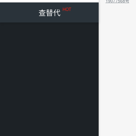
19077568号
HOT
查替代