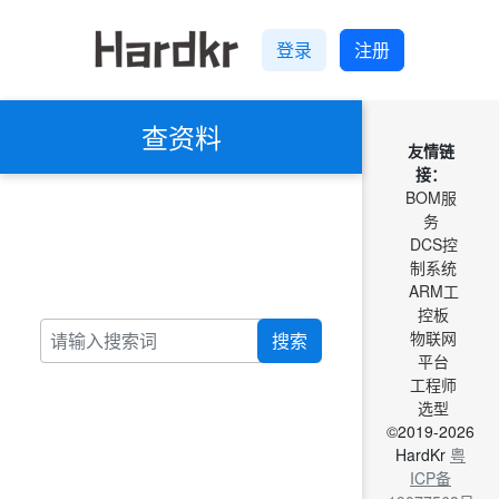
登录
注册
查资料
友情链
接：
BOM服
务
DCS控
制系统
ARM工
控板
物联网
搜索
平台
工程师
选型
©2019-2026
HardKr
粤
ICP备