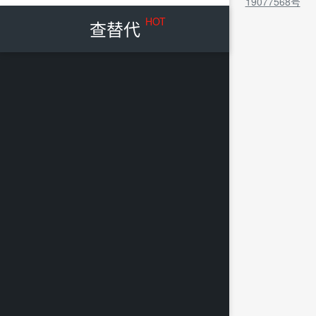
19077568号
HOT
查替代