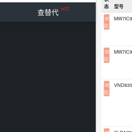
电源
态
型号
SOD-
Infi
HOT
查替代
EEP
DO-2
对
MW7IC
DK(
ES
比
DO-2
King
RFF
SMC
Max
变容二
SMA-
ADI
对
MW7IC
光学
SOD1
比
Rene
射频
SOD-
Rain
双极
S-FL
Nexp
双向
对
VND830
TO-2
Sili
比
发光
TO-2
Yage
开关
SOD-
Litte
磁性
TO-2
MuRa
DC-
SOD-
Puls