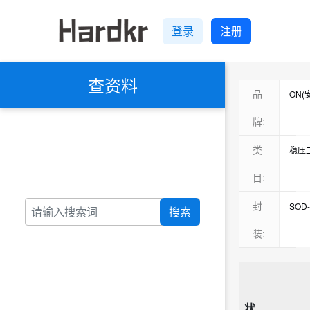
登录
注册
查资料
品
ON(
Tosh
牌:
ST(
类
稳压
Diod
TV
目:
NXP
肖特
封
SOD-
搜索
TI(
暂无
SOD-
装:
Vish
超快
SOD-
ROH
开关
DO-
Kno
通用
SOD-
Sunl
状